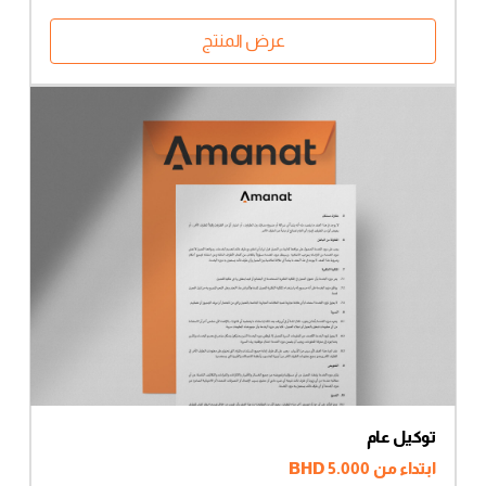
لا توجد منتجات في سلة
عرض المنتج
المشتريات.
زيارة المتجر
توكيل عام
ابتداء من
5.000
BHD